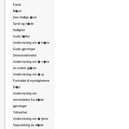
Faste
B�nn
Den Hellige �nd
Synd og n�de
Hellighet
Guds l�fter
Undervisning om � h�re
Gode gjerninger
Demonutdrivelse
Undervisning om � v�re
en ordets gj�rer
Undervisning om � gi
Forholdet til myndighetene
D�p
Undervisning om
omvendelse fra d�de
gjerninger
Ydmykhet
Undervisning om � tjene
Oppvekking av d�de