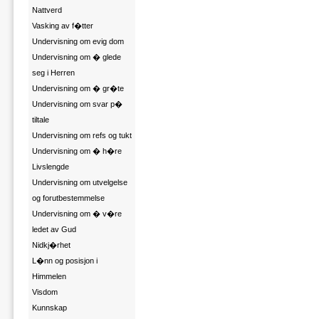
Nattverd
Vasking av f�tter
Undervisning om evig dom
Undervisning om � glede
seg i Herren
Undervisning om � gr�te
Undervisning om svar p�
tiltale
Undervisning om refs og tukt
Undervisning om � h�re
Livslengde
Undervisning om utvelgelse
og forutbestemmelse
Undervisning om � v�re
ledet av Gud
Nidkj�rhet
L�nn og posisjon i
Himmelen
Visdom
Kunnskap