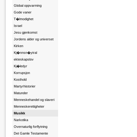
Global oppvarming
Gode vaner
T�lmodighet
Israel
Jesu gjenkomst
Jordens alder og universet
Kirken
Kj�nnsn�ytral
ekteskapslov
Kj�ledyr
Korrupsjon
Kosthold
Martyrhistorier
Matunder
Menneskehandel og slaveri
Menneskerettigheter
Musikk
Narkotika
Overnaturlig forflytning
Det Gamle Testamente