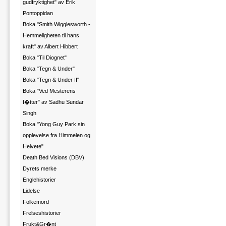
gudfryktighet" av Erik
Pontoppidan
Boka "Smith Wigglesworth -
Hemmeligheten til hans
kraft" av Albert Hibbert
Boka "Til Diognet"
Boka "Tegn & Under"
Boka "Tegn & Under II"
Boka "Ved Mesterens
f�tter" av Sadhu Sundar
Singh
Boka "Yong Guy Park sin
opplevelse fra Himmelen og
Helvete"
Death Bed Visions (DBV)
Dyrets merke
Englehistorier
Lidelse
Folkemord
Frelseshistorier
Frukt&Gr�nt