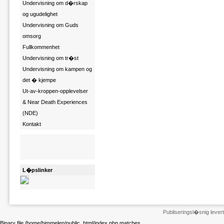
Undervisning om d�rskap
og ugudelighet
Undervisning om Guds
omsorg
Fullkommenhet
Undervisning om tr�st
Undervisning om kampen og
det � kjempe
Ut-av-kroppen-opplevelser
& Near Death Experiences
(NDE)
Kontakt
L�pslinker
Publiseringsl�snig leve
Binary file /home/himmelen/public_html/index.php matches