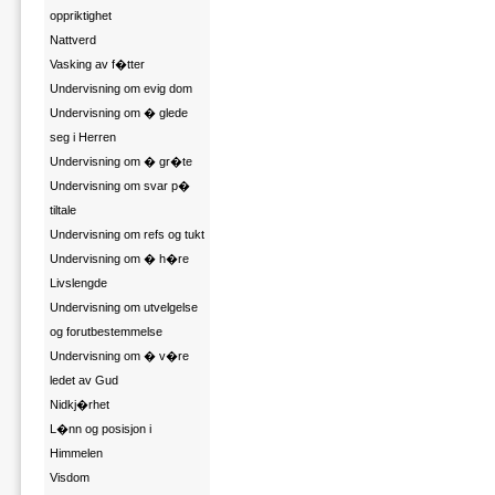
oppriktighet
Nattverd
Vasking av f�tter
Undervisning om evig dom
Undervisning om � glede
seg i Herren
Undervisning om � gr�te
Undervisning om svar p�
tiltale
Undervisning om refs og tukt
Undervisning om � h�re
Livslengde
Undervisning om utvelgelse
og forutbestemmelse
Undervisning om � v�re
ledet av Gud
Nidkj�rhet
L�nn og posisjon i
Himmelen
Visdom