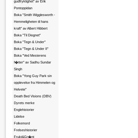
gudfryktighet" av Erik
Pontoppidan
Boka "Smith Wigglesworth -
Hemmeligheten til hans
kraft" av Albert Hibbert
Boka "Til Diognet"
Boka "Tegn & Under"
Boka "Tegn & Under II"
Boka "Ved Mesterens
f�tter" av Sadhu Sundar
Singh
Boka "Yong Guy Park sin
opplevelse fra Himmelen og
Helvete"
Death Bed Visions (DBV)
Dyrets merke
Englehistorier
Lidelse
Folkemord
Frelseshistorier
Frukt&Gr�nt