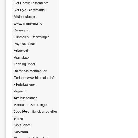
Det Gamle Testamente
Det Nye Testamente
Misjonsskolen
www.himmelen.info
Pornografi
Himmelen - Beretninger
Psykisk helse
Arkeologi
Vitenskap
Tegn og under
Be for alle mennesker
Forlaget www.himmelen.info
- Publikasjoner
Visjoner
Aktuelle temaer
Vekkelse - Beretninger
Jesu l�re - lignelser og ulike
emner
Seksualitet
Selvmord