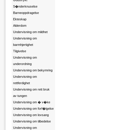
Gudsfrykt
S�nderknuselse
Barneoppdragelse
Ekteskap
Alderdom
Undervisning om mildhet
Undervisning om
barmhjertighet
Tilgivelse
Undervisning om
underordning
Undervisning om bekymring
Undervisning om
rettferdighet
Undervisning om rett bruk
av tungen
Undervisning om � v�ke
Undervisning om forf�lgelse
Undervisning om lovsang
Undervisning om tilbedelse
Undervisning om