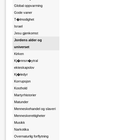
Global oppvarming
Gode vaner
T�lmodighet
Israel
Jesu gjenkomst
Jordens alder og
universet
Kirken
Kj�nnsn�ytral
ekteskapslov
Kj�ledyr
Korrupsjon
Kosthold
Martyrhistorier
Matunder
Menneskehandel og slaveri
Menneskerettigheter
Musikk
Narkotika
Overnaturlig forflytning