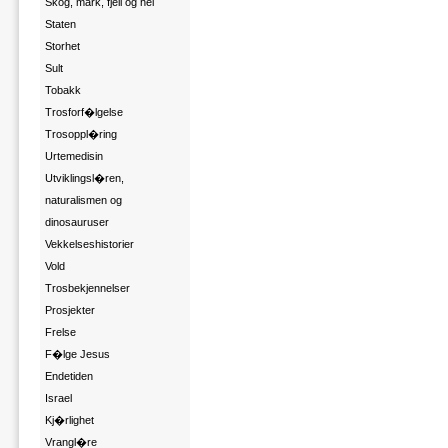
Skog, mark, fjell og hei
Staten
Storhet
Sult
Tobakk
Trosforf�lgelse
Trosoppl�ring
Urtemedisin
Utviklingsl�ren,
naturalismen og
dinosauruser
Vekkelseshistorier
Vold
Trosbekjennelser
Prosjekter
Frelse
F�lge Jesus
Endetiden
Israel
Kj�rlighet
Vrangl�re