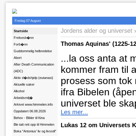
Fredag 07 August
Jordens alder og universet
Startside
Frelsesb�nn
Thomas Aquinas' (1225-12
Forb�nn
Guddommelig helbredelse
...la oss anta at 
Abort
After Death Communication
kommer fram til at
(ADC)
prosess som tok 
Aktiv d�dshjelp (eutanasi)
Aktuelle saker
ifra Bibelen (åpe
Alkohol
Arbeidsmilj�
universet ble ska
Arkivet www.himmelen.info
Les mer...
Oppdatert 06.08.2026
Behov - Bibler til Kina
Lukas 12 om Universets 
Ble tatt rett opp til Himmelen
Boka "Antonius' liv og livsstil"