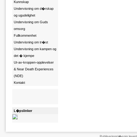
Kunnskap
Undervisning om d�rskap
og ugudelighet
Undervisning om Guds
omsorg
Fullkommenhet
Undervisning om tr�st
Undervisning om kampen og
det � kjempe
Ut-av-kroppen-opplevelser
& Near Death Experiences
(NDE)
Kontakt
L�pslinker
Publiseringsl�snig leve