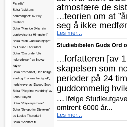
Paradis"
atmosfære de sist
Boka "Lykkens
...
teorien om at ”år
hemmelighet" av Billy
seg å ikke medføre
Graham
Boka "Maurice Sklar sin
Les mer...
opplevelse fra Himmelen"
Boka "Men Gud kan hjelpe"
Studiebibelen Guds Ord o
av Louise Thorsdahl
Boka "Om underfulle
...forfatteren [av
helbredelser" av Ingvar
skapelsen som no
B�hn
Boka "Paradiset, Den hellige
perioder på 24 ti
stad og Tronens herlighet",
nedskrevet av Elwood Scott
guddommelig hvile
Boka "Pilegrims vandring" av
...
ifølge Studieutgave
John Bunyan
Boka "Polykarps brev"
omtrent 6000 år...
Boka "Se opp for Djevelen"
Les mer...
av Louise Thorsdahl
Boka "Sannhet til