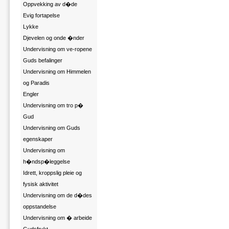
Oppvekking av d�de
Evig fortapelse
Lykke
Djevelen og onde �nder
Undervisning om ve-ropene
Guds befalinger
Undervisning om Himmelen
og Paradis
Engler
Undervisning om tro p�
Gud
Undervisning om Guds
egenskaper
Undervisning om
h�ndsp�leggelse
Idrett, kroppslig pleie og
fysisk aktivitet
Undervisning om de d�des
oppstandelse
Undervisning om � arbeide