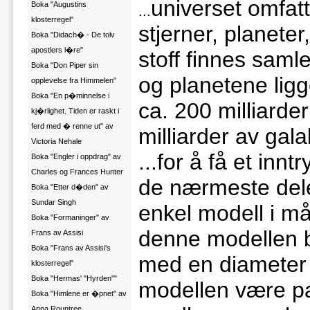
universet omfatt
Boka "Augustins
...
klosterregel"
stjerner, planete
Boka "Didach� - De tolv
apostlers l�re"
stoff finnes saml
Boka "Don Piper sin
og planetene ligg
opplevelse fra Himmelen"
Boka "En p�minnelse i
ca. 200 milliarde
kj�rlighet. Tiden er raskt i
ferd med � renne ut" av
milliarder av gala
Victoria Nehale
...
for å få et inn
Boka "Engler i oppdrag" av
Charles og Frances Hunter
de nærmeste del
Boka "Etter d�den" av
Sundar Singh
enkel modell i må
Boka "Formaninger" av
denne modellen b
Frans av Assisi
Boka "Frans av Assisi's
med en diameter 
klosterregel"
Boka "Hermas' "Hyrden""
modellen være pa
Boka "Himlene er �pnet" av
Anna Rountree