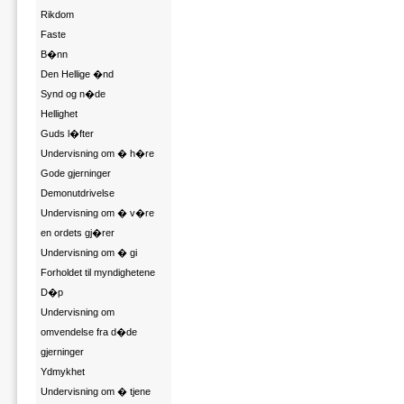
Rikdom
Faste
B�nn
Den Hellige �nd
Synd og n�de
Hellighet
Guds l�fter
Undervisning om � h�re
Gode gjerninger
Demonutdrivelse
Undervisning om � v�re
en ordets gj�rer
Undervisning om � gi
Forholdet til myndighetene
D�p
Undervisning om
omvendelse fra d�de
gjerninger
Ydmykhet
Undervisning om � tjene