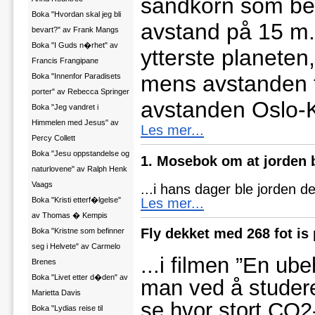
sandkorn som bev
Boka "Hvordan skal jeg bli
avstand på 15 m. 
bevart?" av Frank Mangs
Boka "I Guds n�rhet" av
ytterste planeten
Francis Frangipane
mens avstanden ti
Boka "Innenfor Paradisets
porter" av Rebecca Springer
avstanden Oslo-K
Boka "Jeg vandret i
Himmelen med Jesus" av
Les mer...
Percy Collett
Boka "Jesu oppstandelse og
1. Mosebok om at jorden b
naturlovene" av Ralph Henk
Vaags
...i hans dager ble jorden del
Les mer...
Boka "Kristi etterf�lgelse"
av Thomas � Kempis
Fly dekket med 268 fot is
Boka "Kristne som befinner
seg i Helvete" av Carmelo
...i filmen ”En ub
Brenes
Boka "Livet etter d�den" av
man ved å studere
Marietta Davis
se hvor stort CO2-
Boka "Lydias reise til