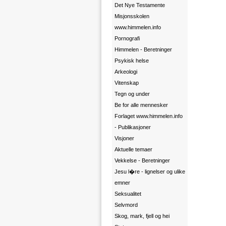
Det Nye Testamente
Misjonsskolen
www.himmelen.info
Pornografi
Himmelen - Beretninger
Psykisk helse
Arkeologi
Vitenskap
Tegn og under
Be for alle mennesker
Forlaget www.himmelen.info
- Publikasjoner
Visjoner
Aktuelle temaer
Vekkelse - Beretninger
Jesu l�re - lignelser og ulike
emner
Seksualitet
Selvmord
Skog, mark, fjell og hei