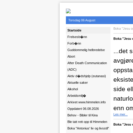
Torsdag 06 August
Boka "Jesu o
Startside
Frelsesb�nn
Boka "Jesu o
Forb�nn
...det 
Guddommelig helbredelse
Abort
avgjøre
After Death Communication
oppsta
(ADC)
Aktiv d�dshjelp (eutanasi)
eksist
Aktuelle saker
side e
Alkohol
Arbeidsmilj�
naturlo
Arkivet www.himmelen.info
enn om
Oppdatert 06.08.2026
Les mer...
Behov - Bibler til Kina
Ble tatt rett opp til Himmelen
Boka "Jesu 
Boka "Antonius' liv og livsstil"