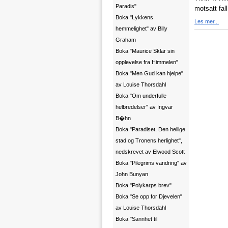
Paradis"
motsatt fall
Boka "Lykkens
Les mer...
hemmelighet" av Billy
Graham
Boka "Maurice Sklar sin
opplevelse fra Himmelen"
Boka "Men Gud kan hjelpe"
av Louise Thorsdahl
Boka "Om underfulle
helbredelser" av Ingvar
B�hn
Boka "Paradiset, Den hellige
stad og Tronens herlighet",
nedskrevet av Elwood Scott
Boka "Pilegrims vandring" av
John Bunyan
Boka "Polykarps brev"
Boka "Se opp for Djevelen"
av Louise Thorsdahl
Boka "Sannhet til