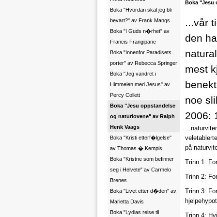
Boka "Jesu 
Boka "Hvordan skal jeg bli
...vår
bevart?" av Frank Mangs
Boka "I Guds n�rhet" av
den ha
Francis Frangipane
natura
Boka "Innenfor Paradisets
porter" av Rebecca Springer
mest kj
Boka "Jeg vandret i
benekt
Himmelen med Jesus" av
Percy Collett
noe sli
Boka "Jesu oppstandelse
2006: 1
og naturlovene" av Ralph
Henk Vaags
...naturvit
veletablert
Boka "Kristi etterf�lgelse"
på naturvit
av Thomas � Kempis
Boka "Kristne som befinner
Trinn 1: Fo
seg i Helvete" av Carmelo
Trinn 2: Fo
Brenes
Trinn 3: Fo
Boka "Livet etter d�den" av
hjelpehypot
Marietta Davis
Boka "Lydias reise til
Trinn 4: Hv