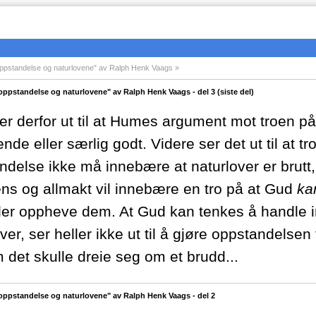
ppstandelse og naturlovene" av Ralph Henk Vaags
ppstandelse og naturlovene" av Ralph Henk Vaags - del 3 (siste del)
ser derfor ut til at Humes argument mot troen p
nde eller særlig godt. Videre ser det ut til at t
ndelse ikke må innebære at naturlover er brutt
ens og allmakt vil innebære en tro på at Gud
k
ller oppheve dem. At Gud kan tenkes å handle
ver, ser heller ikke ut til å gjøre oppstandelsen 
 det skulle dreie seg om et brudd...
oppstandelse og naturlovene" av Ralph Henk Vaags - del 2