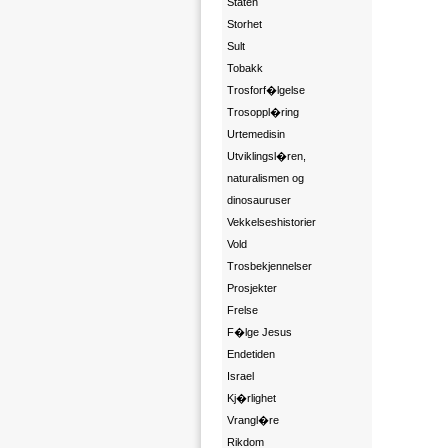
Staten
Storhet
Sult
Tobakk
Trosforf�lgelse
Trosoppl�ring
Urtemedisin
Utviklingsl�ren,
naturalismen og
dinosauruser
Vekkelseshistorier
Vold
Trosbekjennelser
Prosjekter
Frelse
F�lge Jesus
Endetiden
Israel
Kj�rlighet
Vrangl�re
Rikdom