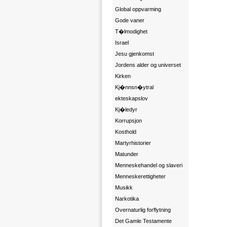
Global oppvarming
Gode vaner
T�lmodighet
Israel
Jesu gjenkomst
Jordens alder og universet
Kirken
Kj�nnsn�ytral
ekteskapslov
Kj�ledyr
Korrupsjon
Kosthold
Martyrhistorier
Matunder
Menneskehandel og slaveri
Menneskerettigheter
Musikk
Narkotika
Overnaturlig forflytning
Det Gamle Testamente