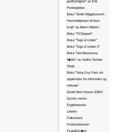
gudfryktighet" av Erik
Pontoppidan
Boka "Smith Wigglesworth -
Hemmeligheten til hans
kraft" av Albert Hibbert
Boka "Til Diognet"
Boka "Tegn & Under"
Boka "Tegn & Under II"
Boka "Ved Mesterens
f�tter" av Sadhu Sundar
Singh
Boka "Yong Guy Park sin
opplevelse fra Himmelen og
Helvete"
Death Bed Visions (DBV)
Dyrets merke
Englehistorier
Lidelse
Folkemord
Frelseshistorier
Frukt&Gr�nt