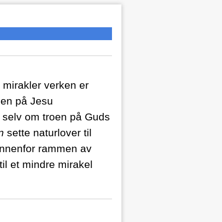
å mirakler verken er
roen på Jesu
, selv om troen på Guds
an
sette naturlover til
 innenfor rammen av
til et mindre mirakel