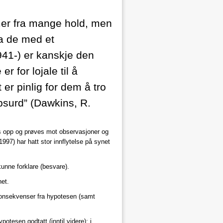
mmer fra mange hold, men
ra de med et
941-) er kanskje den
r for lojale til å
r pinlig for dem å tro
 absurd” (Dawkins, R.
tes opp og prøves mot observasjoner og
997) har hatt stor innflytelse på synet
kunne forklare (besvare).
net.
 konsekvenser fra hypotesen (samt
otesen godtatt (inntil videre); i