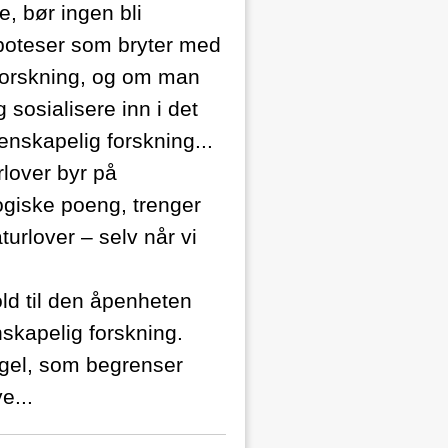
e, bør ingen bli
ypoteser som bryter med
k forskning, og om man
sosialisere inn i det
nskapelig forskning...
rlover byr på
ogiske poeng, trenger
turlover – selv når vi
ld til den åpenheten
skapelig forskning.
egel, som begrenser
e...