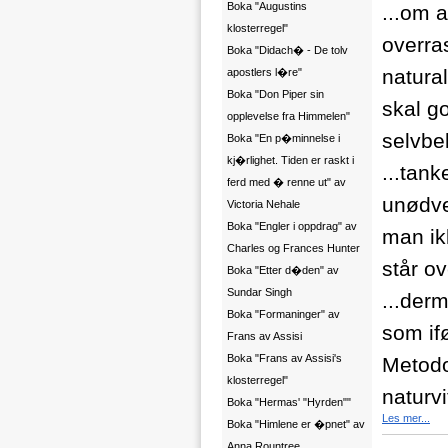
Boka "Augustins
...om a
klosterregel"
overra
Boka "Didach� - De tolv
natura
apostlers l�re"
Boka "Don Piper sin
skal g
opplevelse fra Himmelen"
selvbe
Boka "En p�minnelse i
kj�rlighet. Tiden er raskt i
...tan
ferd med � renne ut" av
unødve
Victoria Nehale
Boka "Engler i oppdrag" av
man ikk
Charles og Frances Hunter
står o
Boka "Etter d�den" av
Sundar Singh
...der
Boka "Formaninger" av
som if
Frans av Assisi
Boka "Frans av Assisi's
Metodo
klosterregel"
naturvi
Boka "Hermas' "Hyrden""
Les mer...
Boka "Himlene er �pnet" av
Anna Rountree