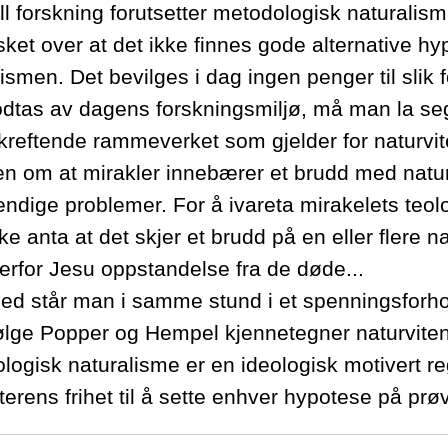
ll forskning forutsetter metodologisk naturalism
sket over at det ikke finnes gode alternative h
lismen. Det bevilges i dag ingen penger til sli
odtas av dagens forskningsmiljø, må man la seg 
kreftende rammeverket som gjelder for naturvite
ken om at mirakler innebærer et brudd med natu
ndige problemer. For å ivareta mirakelets teol
e anta at det skjer et brudd på en eller flere na
verfor Jesu oppstandelse fra de døde...
med står man i samme stund i et spenningsforho
ølge Popper og Hempel kjennetegner naturviten
logisk naturalisme er en ideologisk motivert r
terens frihet til å sette enhver hypotese på prøv