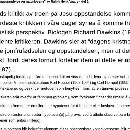
oppstandelse og naturlovene" av Ralph Henk Vaags - del 1
 tids kritikk av troen på Jesu oppstandelse ko
rdeste kritikken i våre dager synes å komme f
listisk perspektiv. Biologen Richard Dawkins (1
ente kritikeren. Dawkins sier at ”dagens kristne e
e jomfrufødselen og oppstandelsen, men at det e
kt, fordi deres fornuft forteller dem at dette er
87)...
enskapelig forskning utføres i henhold til en viss metode, hvor hypoteser set
e teorier. Vitenskapsfilosofene Karl Popper (1902-1994) og Carl Hempel (1905-1
enskapene, og beskriver metoden som benyttes i form av en trinnvis prosess:
rskeren står overfor et fenomen (problem), som forskeren finner det rimelig å 
rskeren fremsetter en eller flere hypoteser for å forklare eller beskrive fenome
rskeren tester eller setter hypotesen(e) på prøve, ved å utlede observerbare
eser som antas i tillegg).
is hypotesen blir bekreftet gjennom disse observerbare konsekvensene, blir hyp