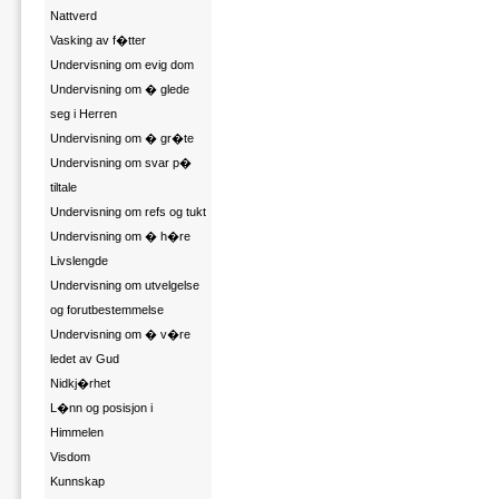
Nattverd
Vasking av f�tter
Undervisning om evig dom
Undervisning om � glede
seg i Herren
Undervisning om � gr�te
Undervisning om svar p�
tiltale
Undervisning om refs og tukt
Undervisning om � h�re
Livslengde
Undervisning om utvelgelse
og forutbestemmelse
Undervisning om � v�re
ledet av Gud
Nidkj�rhet
L�nn og posisjon i
Himmelen
Visdom
Kunnskap