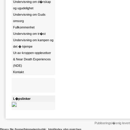
Undervisning om d�rskap
og ugudelighet
Undervisning om Guds
omsorg
Fullkommenhet
Undervisning om tr�st
Undervisning om kampen og
det � kjempe
Ut-av-kroppen-opplevelser
& Near Death Experiences
(NDE)
Kontakt
L�pslinker
Publiseringsl�snig leve
Binary file /home/himmelen/public_html/index.php matches