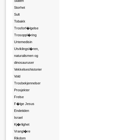
Staten
Storhet
Sult
Tobakk
Trosforf�lgelse
Trosoppl�ring
Urtemedisin
Utviklingsl�ren,
naturalismen og
dinosauruser
Vekkelseshistorier
Vold
Trosbekjennelser
Prosjekter
Frelse
F�lge Jesus
Endetiden
Israel
Kj�rlighet
Vrangl�re
Rikdom