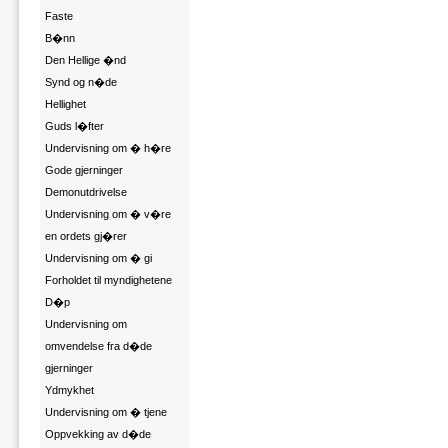
Faste
B�nn
Den Hellige �nd
Synd og n�de
Hellighet
Guds l�fter
Undervisning om � h�re
Gode gjerninger
Demonutdrivelse
Undervisning om � v�re
en ordets gj�rer
Undervisning om � gi
Forholdet til myndighetene
D�p
Undervisning om
omvendelse fra d�de
gjerninger
Ydmykhet
Undervisning om � tjene
Oppvekking av d�de