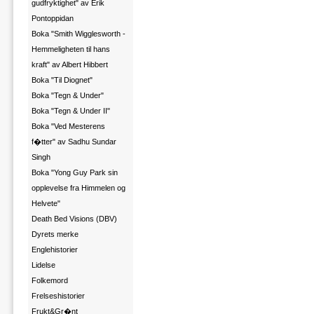
gudfryktighet" av Erik
Pontoppidan
Boka "Smith Wigglesworth -
Hemmeligheten til hans
kraft" av Albert Hibbert
Boka "Til Diognet"
Boka "Tegn & Under"
Boka "Tegn & Under II"
Boka "Ved Mesterens
f�tter" av Sadhu Sundar
Singh
Boka "Yong Guy Park sin
opplevelse fra Himmelen og
Helvete"
Death Bed Visions (DBV)
Dyrets merke
Englehistorier
Lidelse
Folkemord
Frelseshistorier
Frukt&Gr�nt