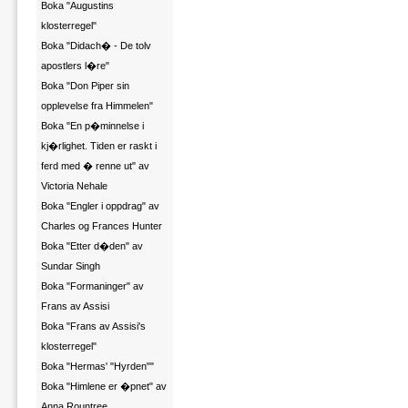
Boka "Augustins
klosterregel"
Boka "Didach� - De tolv
apostlers l�re"
Boka "Don Piper sin
opplevelse fra Himmelen"
Boka "En p�minnelse i
kj�rlighet. Tiden er raskt i
ferd med � renne ut" av
Victoria Nehale
Boka "Engler i oppdrag" av
Charles og Frances Hunter
Boka "Etter d�den" av
Sundar Singh
Boka "Formaninger" av
Frans av Assisi
Boka "Frans av Assisi's
klosterregel"
Boka "Hermas' "Hyrden""
Boka "Himlene er �pnet" av
Anna Rountree