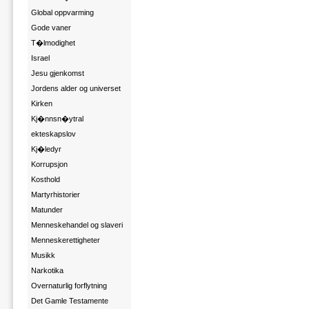
Global oppvarming
Gode vaner
T�lmodighet
Israel
Jesu gjenkomst
Jordens alder og universet
Kirken
Kj�nnsn�ytral
ekteskapslov
Kj�ledyr
Korrupsjon
Kosthold
Martyrhistorier
Matunder
Menneskehandel og slaveri
Menneskerettigheter
Musikk
Narkotika
Overnaturlig forflytning
Det Gamle Testamente