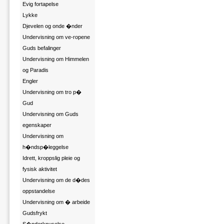
Evig fortapelse
Lykke
Djevelen og onde �nder
Undervisning om ve-ropene
Guds befalinger
Undervisning om Himmelen
og Paradis
Engler
Undervisning om tro p�
Gud
Undervisning om Guds
egenskaper
Undervisning om
h�ndsp�leggelse
Idrett, kroppslig pleie og
fysisk aktivitet
Undervisning om de d�des
oppstandelse
Undervisning om � arbeide
Gudsfrykt